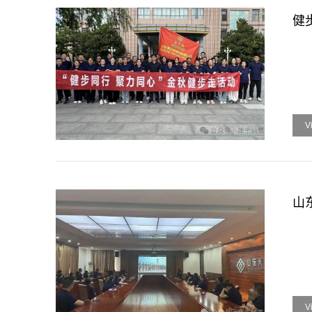
健
V
山
V