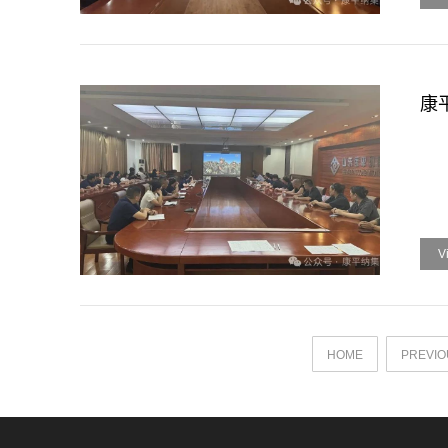
康
V
HOME
PREVIO