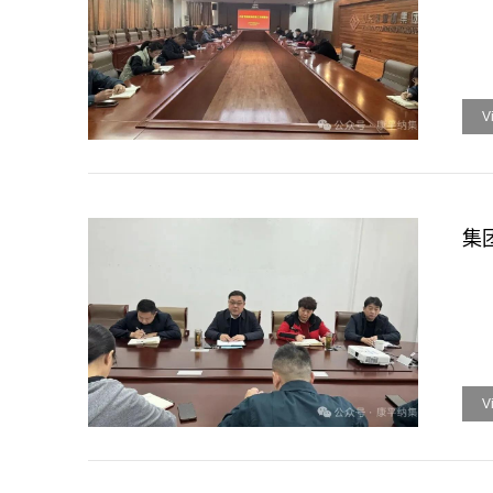
V
集
V