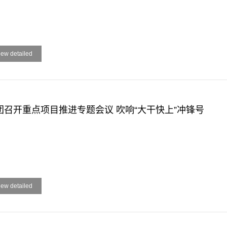
iew detailed
团召开重点项目推进专题会议 吹响“大干快上”冲锋号
iew detailed