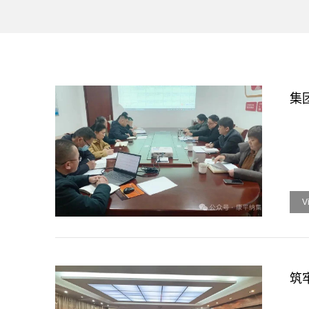
集
V
筑