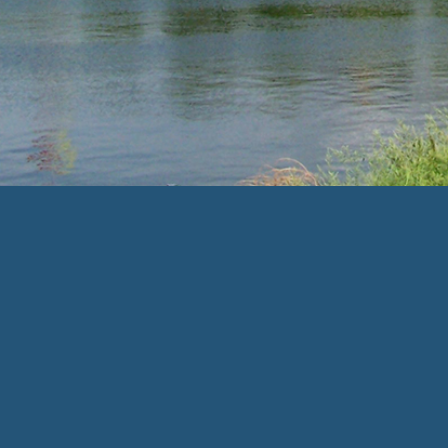
备研究与制造、智能染色服务于一体的综合性企业，是
国家高新技术企业、国家技术创新示范企业、山东省创
新百强企业、山东省智能制造标杆企业等。 康平纳与东
华大学双牵头组建国家先进印染技术创新中心，公司拥
有集国家认定企业技术中心、智能染整装备重点...
查看更多 >
集团产业
GROUP OF INDUSTRIES
3
大产业