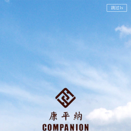
跳过
1s