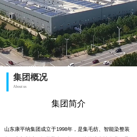
集团概况
About us
集团简介
山东康平纳集团成立于1998年，是集毛纺、智能染整装