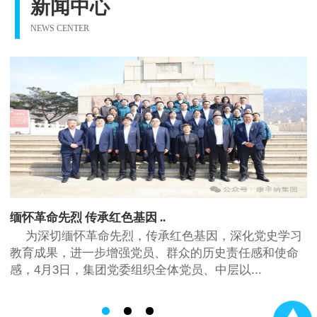
新闻中心
NEWS CENTER
缅怀革命先烈 传承红色基因 ..
为深切缅怀革命先烈，传承红色基因，深化党史学习
教育成果，进一步增强党员、群众的历史责任感和使命
感，4月3日，集团党委组织全体党员、中层以...