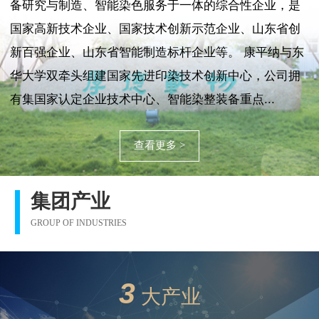
备研究与制造、智能染色服务于一体的综合性企业，是
国家高新技术企业、国家技术创新示范企业、山东省创
新百强企业、山东省智能制造标杆企业等。 康平纳与东
华大学双牵头组建国家先进印染技术创新中心，公司拥
有集国家认定企业技术中心、智能染整装备重点...
查看更多 >
集团产业
GROUP OF INDUSTRIES
3
大产业