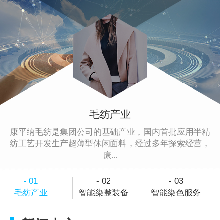
毛纺产业
康平纳毛纺是集团公司的基础产业，国内首批应用半精
纺工艺开发生产超薄型休闲面料，经过多年探索经营，
康...
- 01
- 02
- 03
毛纺产业
智能染整装备
智能染色服务