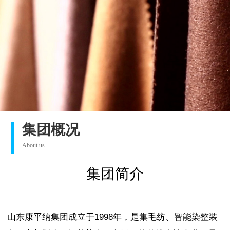
集团概况
About us
集团简介
山东康平纳集团成立于1998年，是集毛纺、智能染整装